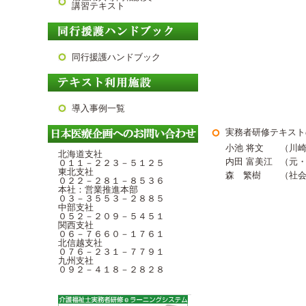
講習テキスト
同行援護ハンドブック
導入事例一覧
実務者研修テキスト
小池 将文
（川
北海道支社
内田 富美江
（元
０１１－２２３－５１２５
東北支社
森 繁樹
（社
０２２－２８１－８５３６
本社：営業推進本部
０３－３５５３－２８８５
中部支社
０５２－２０９－５４５１
関西支社
０６－７６６０－１７６１
北信越支社
０７６－２３１－７７９１
九州支社
０９２－４１８－２８２８