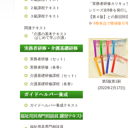
「実務者研修カリキュラ
２級課程テキスト
シリーズ全8巻を発行
３級課程テキスト
【第４版】との新旧対
※
8巻単品で喀痰吸引
関連テキスト
『介護の基本テキスト
はじめて学ぶ介護』
実務者研修（セット）
実務者研修（各巻）
介護基礎研修課程（セット）
第5版第1刷
介護基礎研修課程（各巻）
(2022年2月17日)
ガイドヘルパー養成テキスト
福祉用具専門相談員