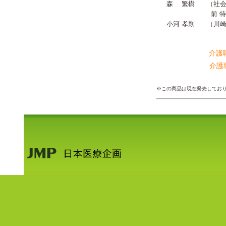
森 繁樹
（社会
前 特
小河 孝則
（川崎
介護
介護
※この商品は現在発売してお