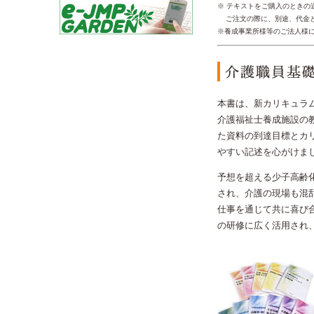
※ テキストをご購入のときの
ご注文の際に、別途、代金と
※養成事業所様等のご法人様
本書は、新カリキュラ
介護福祉士養成施設の
た資料の到達目標とカ
やすい記述を心がけま
予想を超える少子高齢
され、介護の現場も混
仕事を通じて共に喜び
の研修に広く活用され