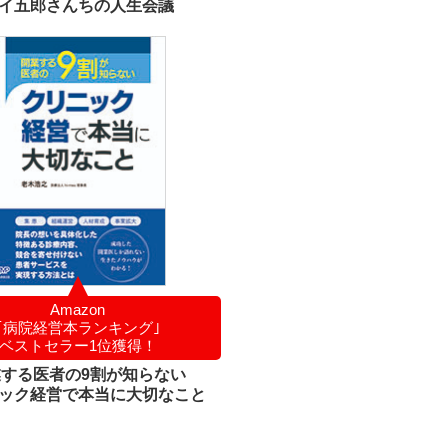
イ五郎さんちの人生会議
Amazon
｢病院経営本
ランキング｣
ベストセラー1位獲得！
業する医者の9割が知らない
ック経営で本当に大切なこと