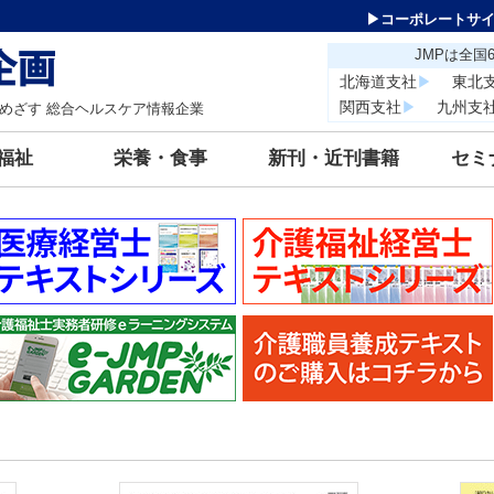
▶コーポレートサ
JMPは全
北海道支社
▶
東北
関西支社
▶
九州支
めざす 総合ヘルスケア情報企業
福祉
栄養・食事
新刊・近刊書籍
セミ