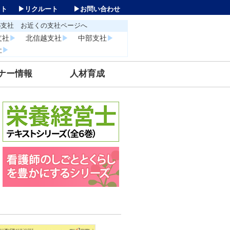
イト
▶リクルート
▶お問い合わせ
国6支社 お近くの支社ページへ
支社
▶
北信越支社
▶
中部支社
▶
社
▶
ナー情報
人材育成